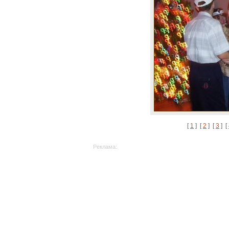
[
1
] [
2
] [
3
] [
Реклама: