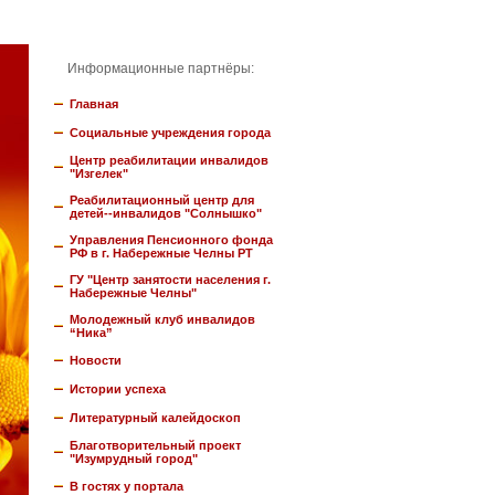
Информационные партнёры:
Главная
Социальные учреждения города
Центр реабилитации инвалидов
"Изгелек"
Реабилитационный центр для
детей--инвалидов "Солнышко"
Управления Пенсионного фонда
РФ в г. Набережные Челны РТ
ГУ "Центр занятости населения г.
Набережные Челны"
Молодежный клуб инвалидов
“Ника”
Новости
Истории успеха
Литературный калейдоскоп
Благотворительный проект
"Изумрудный город"
В гостях у портала