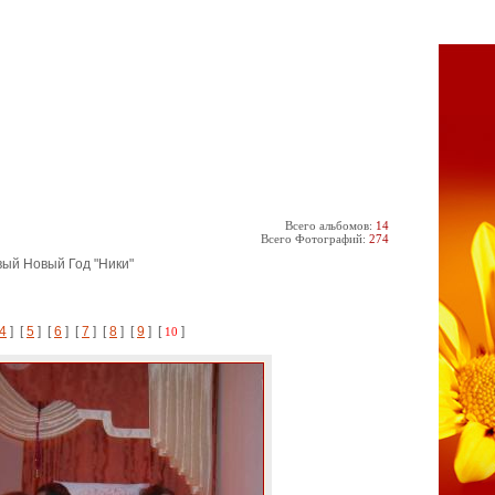
Всего альбомов:
14
Всего Фотографий:
274
вый Новый Год "Ники"
4
] [
5
] [
6
] [
7
] [
8
] [
9
] [
]
10