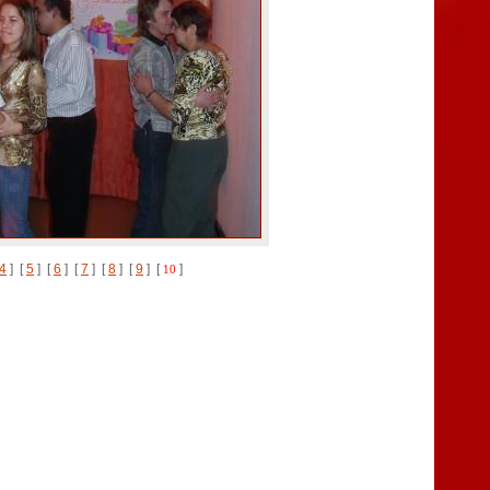
4
] [
5
] [
6
] [
7
] [
8
] [
9
] [
]
10