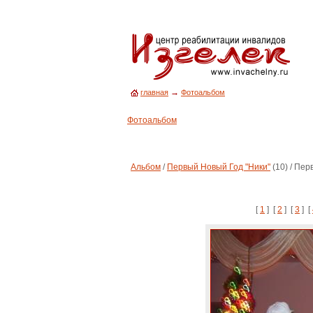
→
главная
Фотоальбом
Фотоальбом
Альбом
/
Первый Новый Год "Ники"
(10) / Пер
[
1
] [
2
] [
3
] [