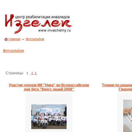
→
главная
Фотоальбом
Фотоальбом
Страницы:
,
,
,
1
2
3
Участие членов МК "Ника" во Всероссийском
Турнир по шашк
дне бега "Кросс наций 2008"
Гварди