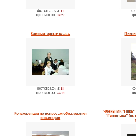
фотографий:
фо
14
просмотор:
пр
56622
Компьютерный класс
Пикник
фотографий:
ф
18
просмотор:
пр
73714
Члены МК "Ника" 
Конференции по вопросам образования
"Гиннотаки" (по
инвалидов