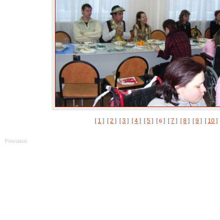
[
1
] [
2
] [
3
] [
4
] [
5
] [
] [
7
] [
8
] [
9
] [
10
6
Реклама: