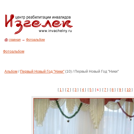
→
главная
Фотоальбом
Фотоальбом
Альбом
/
Первый Новый Год "Ники"
(10) / Первый Новый Год "Ники"
[
1
] [
2
] [
3
] [
4
] [
5
] [
] [
7
] [
8
] [
9
] [
10
6