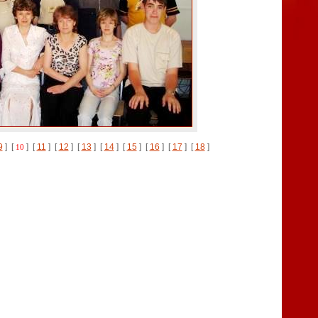
9
] [
] [
11
] [
12
] [
13
] [
14
] [
15
] [
16
] [
17
] [
18
]
10