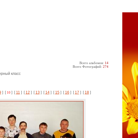
Всего альбомов:
14
Всего Фотографий:
274
ерный класс
9
] [
] [
11
] [
12
] [
13
] [
14
] [
15
] [
16
] [
17
] [
18
]
10