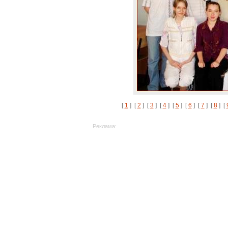
[
1
] [
2
] [
3
] [
4
] [
5
] [
6
] [
7
] [
8
] [
Реклама: