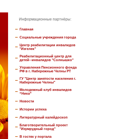
Информационные партнёры:
Главная
Социальные учреждения города
Центр реабилитации инвалидов
"Изгелек"
Реабилитационный центр для
детей--инвалидов "Солнышко"
Управления Пенсионного фонда
РФ в г. Набережные Челны РТ
ГУ "Центр занятости населения г.
Набережные Челны"
Молодежный клуб инвалидов
“Ника”
Новости
Истории успеха
Литературный калейдоскоп
Благотворительный проект
"Изумрудный город"
В гостях у портала