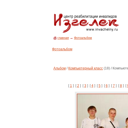
→
главная
Фотоальбом
Фотоальбом
Альбом
/
Компьютерный класс
(18) / Компьют
[
1
] [
2
] [
3
] [
4
] [
5
] [
6
] [
7
] [
8
] [