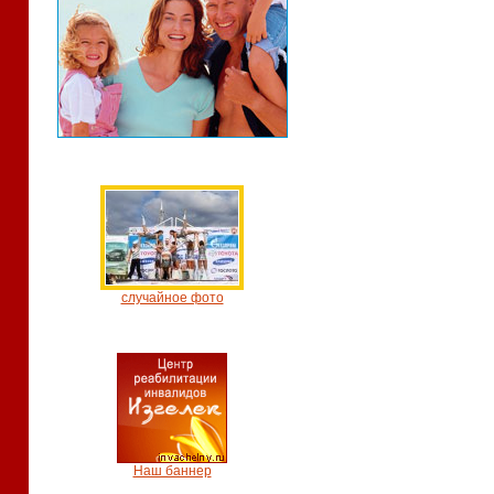
случайное фото
Наш баннер