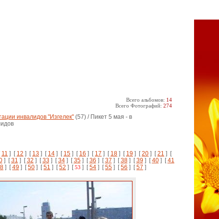
Всего альбомов:
14
Всего Фотографий:
274
ации инвалидов "Изгелек"
(57) / Пикет 5 мая - в
лидов
[
11
] [
12
] [
13
] [
14
] [
15
] [
16
] [
17
] [
18
] [
19
] [
20
] [
21
] [
0
] [
31
] [
32
] [
33
] [
34
] [
35
] [
36
] [
37
] [
38
] [
39
] [
40
] [
41
8
] [
49
] [
50
] [
51
] [
52
] [
] [
54
] [
55
] [
56
] [
57
]
53