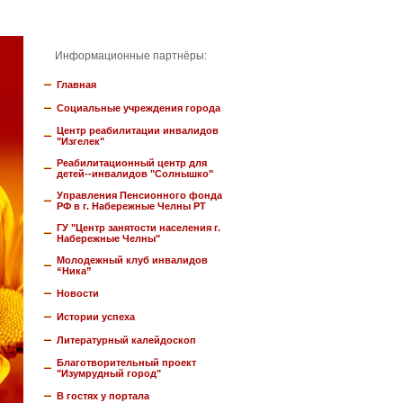
Информационные партнёры:
Главная
Социальные учреждения города
Центр реабилитации инвалидов
"Изгелек"
Реабилитационный центр для
детей--инвалидов "Солнышко"
Управления Пенсионного фонда
РФ в г. Набережные Челны РТ
ГУ "Центр занятости населения г.
Набережные Челны"
Молодежный клуб инвалидов
“Ника”
Новости
Истории успеха
Литературный калейдоскоп
Благотворительный проект
"Изумрудный город"
В гостях у портала