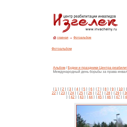
→
главная
Фотоальбом
Фотоальбом
Альбом
/
Будни и праздники Центра реабилит
Международный день борьбы за права инва
[
1
] [
2
] [
3
] [
4
] [
5
] [
6
] [
7
] [
8
] [
9
] [
10
] 
22
] [
23
] [
24
] [
25
] [
26
] [
27
] [
28
] [
29
] [
3
] [
42
] [
43
] [
44
] [
45
] [
46
] [
47
] [
4