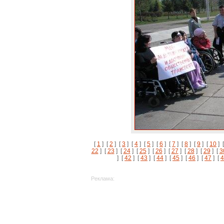
[
1
] [
2
] [
3
] [
4
] [
5
] [
6
] [
7
] [
8
] [
9
] [
10
] 
22
] [
23
] [
24
] [
25
] [
26
] [
27
] [
28
] [
29
] [
3
] [
42
] [
43
] [
44
] [
45
] [
46
] [
47
] [
4
Реклама: