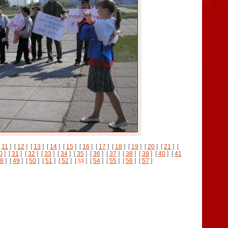
[
11
] [
12
] [
13
] [
14
] [
15
] [
16
] [
17
] [
18
] [
19
] [
20
] [
21
] [
0
] [
31
] [
32
] [
33
] [
34
] [
35
] [
36
] [
37
] [
38
] [
39
] [
40
] [
41
8
] [
49
] [
50
] [
51
] [
52
] [
] [
54
] [
55
] [
56
] [
57
]
53