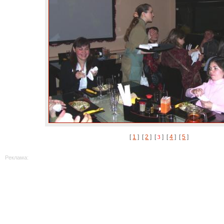
[
1
] [
2
] [
] [
4
] [
5
]
3
Реклама: