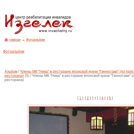
→
главная
Фотоальбом
Фотоальбом
Альбом
/
Члены МК "Ника" в ресторане японской кухни "Гиннотаки" (по пр
ресторана)
(5) / Члены МК "Ника" в ресторане японской кухни "Гиннотаки"
ресторана)
[
1
] [
2
] [
] [
4
] [
5
]
3